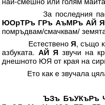
най-смешно или голям майта
За последния па
ЮОрТРъ ГРъ АъМРъ АЙ 
помръдвам/смачквам/ земята
Естествено
Я
, също 
азбуката.
АЙ Я
звучи на кр
днешното ЮЯ от края на сир
Ето как е звучала цял
ЪЗъ БъУКъРъ 