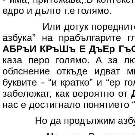
едро и дълго т.е голямо.
Или дотук пореднит
азбука” на прабългарите г
АБРъИ КРъШъ Е ДъЕр Г
каза перо голямо. А за лю
обяснение откъде идват м
буквите - “и кратко” и “ер 
забележат, как вероятно от
нас е достигнало понятието “
Но да продължим азбу