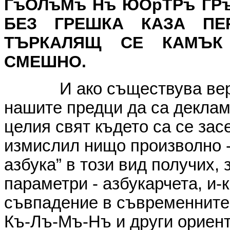
ГъОЛъМъ Нъ ЮОрТРъ ГРъ
БЕЗ ГРЕШКА КАЗА ПЕ
ТЪРКАЛЯЩ СЕ КАМЪК 
СМЕШНО.
И ако съществува вер
нашите предци да са деклам
целия свят където са се зас
измислил нищо произволно -
азбука” в този вид получих, 
параметри - азбукарчета, и-к
съвпадение в съвременните
Къ-Лъ-Мъ-Нъ и други ориент