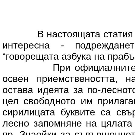
В настоящата статия
интересна - подреждан
“говорещата азбука на прабъ
При официалните
освен приемствеността, н
остава идеята за по-леснот
цел свободното им прилага
сирилицата буквите са свъ
лесно запомняне на цялата а
пр. Знаейки за съвършеннот