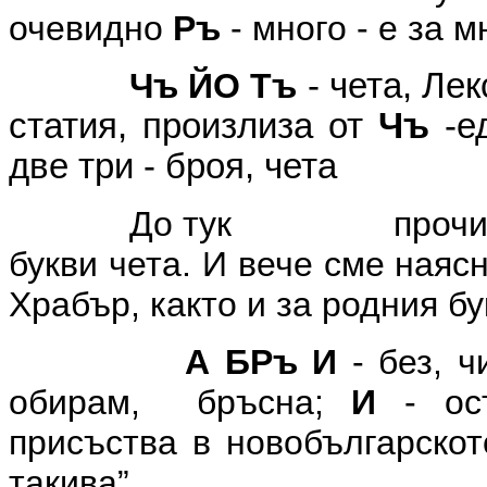
очевидно
Ръ
- много - е за 
Чъ ЙО Тъ
- чета, Ле
статия, произлиза от
Чъ
-е
две три - броя, чета
До тук прочи
букви чета. И вече сме наяс
Храбър, както и за родния бу
А БРъ И
- без, 
обирам, бръсна;
И
- ос
присъства в новобългарскот
такива”.