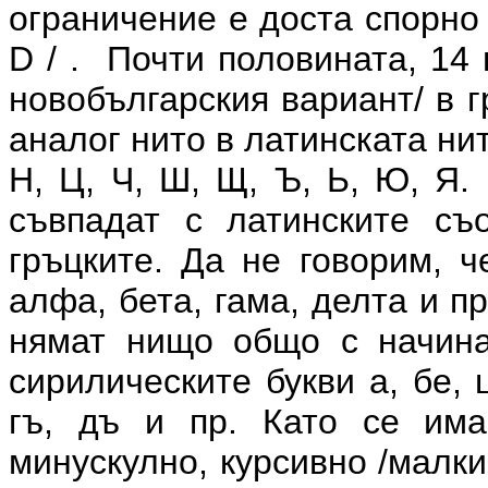
ограничение е доста спорно
D / . Почти половината, 14 
новобългарския вариант/ в 
аналог нито в латинската нито
Н, Ц, Ч, Ш, Щ, Ъ, Ь, Ю, Я.
съвпадат с латинските съ
гръцките. Да не говорим, ч
алфа, бета, гама, делта и п
нямат нищо общо с начина
сирилическите букви а, бе, ц
гъ, дъ и пр. Като се има
минускулно, курсивно /малки