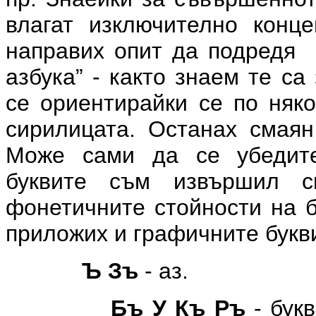
влагат изключително конц
направих опит да подредя 
азбука” - както знаем те са
се ориентирайки се по няко
сирилицата. Останах смаян 
Може сами да се убедите
буквите съм извършил сп
фонетичните стойности на б
приложих и графичните букв
Ъ Зъ
- аз.
Бъ У Къ Ръ
- букв