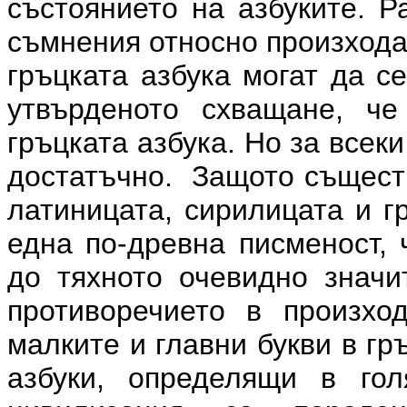
състоянието на азбуките. Р
съмнения относно произхода
гръцката азбука могат да с
утвърденото схващане, че
гръцката азбука. Но за всек
достатъчно. Защото съществ
латиницата, сирилицата и г
една по-древна писменост, 
до тяхното очевидно значи
противоречието в произхо
малките и главни букви в гр
азбуки, определящи в го