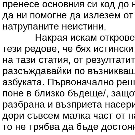
пренесе основния си код до 
да ни помогне да излезем от
натрупаните неистини.
Накрая искам открове
тези редове, че бях истинск
на тази статия, от резултати
разсъждавайки по възникващ
азбуката. Първоначално реш
поне в близко бъдеще/, защо
разбрана и възприета насери
дори съвсем малка част от 
то не трябва да бъде достоя