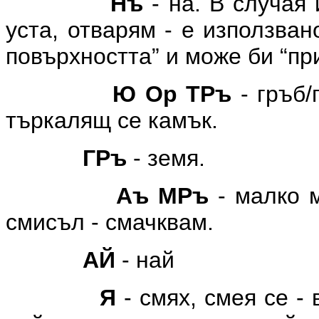
Нъ
- на. В случая
уста, отварям - е използва
повърхността” и може би “п
Ю Ор ТРъ
- гръб/
търкалящ се камък.
ГРъ
- земя.
Аъ МРъ
- малко м
смисъл - смачквам.
АЙ
- най
Я
- смях, смея се -