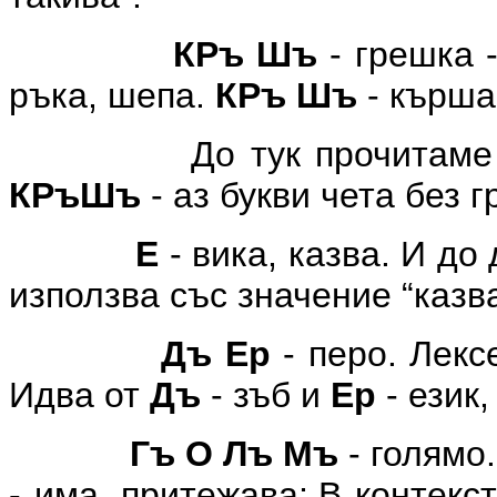
КРъ Шъ
- грешка 
ръка, шепа.
КРъ Шъ
- кърша,
До тук прочитаме
КРъШъ
- аз букви чета без 
Е
- вика, казва. И до
използва със значение “казв
Дъ Ер
- перо. Лекс
Идва от
Дъ
- зъб и
Ер
- език,
Гъ О Лъ Мъ
- голямо
- има, притежава;.В контекс