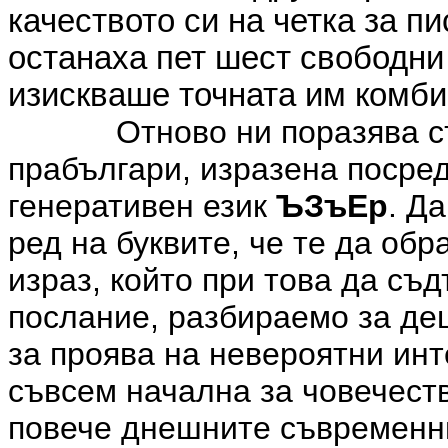
качеството си на четка за п
останаха пет ше
ст свободни
изискваше точната им комби
Отново ни поразява 
прабългари, изразена посре
генеративен език
ЪЗъЕр
. Д
ред на буквите, че те да об
израз, който при това да с
послание, разбираемо за де
за проява на невероятни ин
съвсем начална за човечест
повече днешните съвременни