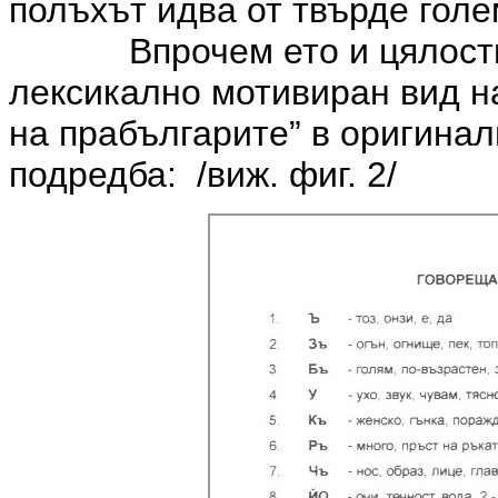
полъхът идва от твърде гол
Впрочем ето и цялос
лексикално мотивиран вид н
на прабългарите” в оригина
подредба: /виж. фиг. 2/