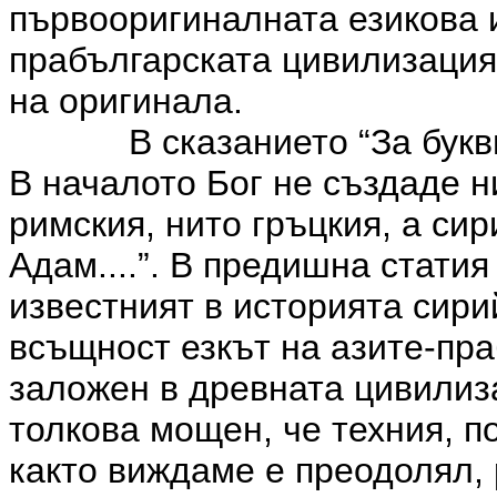
първооригиналната езикова 
прабългарската цивилизация
на оригинала.
В сказанието “За бук
В началото Бог не създаде н
римския, нито гръцкия, а сир
Адам....”. В предишна статия
известният в историята сирий
всъщност езкът на азите-пр
заложен в древната цивилиз
толкова мощен, че техния, п
както виждаме е преодолял, 