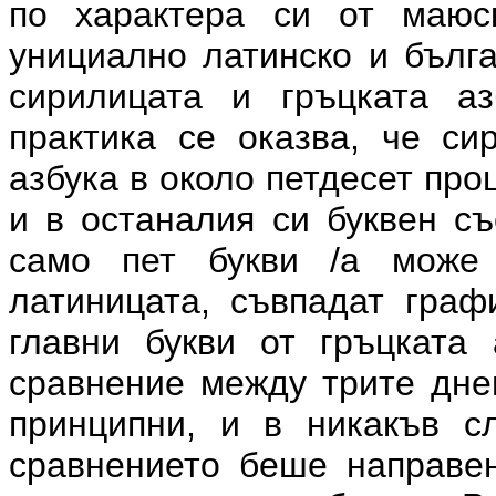
по характера си от маюску
унициално латинско и бълг
сирилицата и гръцката а
практика се оказва, че си
азбука в около петдесет про
и в останалия си буквен съ
само пет букви /а може
латиницата, съвпадат граф
главни букви от гръцката 
сравнение между трите дне
принципни, и в никакъв с
сравнението беше направен