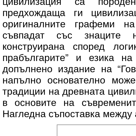
цивилизация са пород
предхождаща ги цивилиза
оригиналните графеми на
съвпадат със знаците н
конструирана според логи
прабългарите” и езика н
допълнено издание на “Гов
напълно основателно може
традиции на древната цивил
в основите на съвременит
Нагледна съпоставка между а