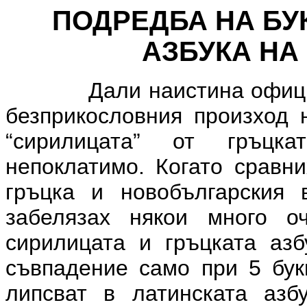
ПОДРЕДБА НА БУ
АЗБУКА НА
Дали наистина офиц
безприкословния произход 
“сирилицата” от гръцка
непоклатимо. Когато сравни
гръцка и новобългарския 
забелязах някои много о
сирилицата и гръцката аз
съвпадение само при 5 букв
липсват в латинската азб