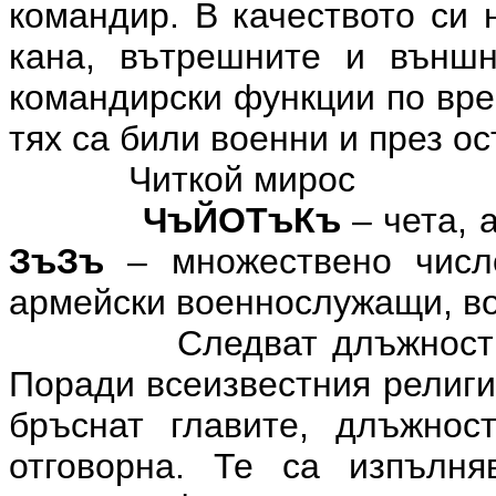
командир. В качеството си 
кана, вътрешните и външ
командирски функции по вре
тях са били военни и през о
Читкой мирос
ЧъЙОТъКъ
– чета, 
ЗъЗъ
– множествено чи
армейски военнослужащи, в
Следват длъжности
Поради всеизвестния религи
бръснат главите, длъжнос
отговорна. Те са изпълня