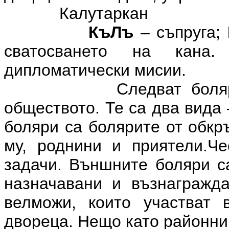
Калутаркан
КъЛъ
– съпруга;
сватосването на кана
дипломатически мисии.
Следват болярите, к
обществото. Те са два вида
боляри са болярите от обкр
му, роднини и приятели.Че
задачи. Външните боляри са
назначавани и възнагражда
велможи, които участват
двореца. Нещо като районни