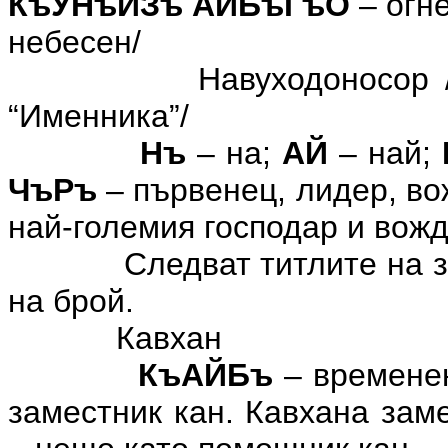
КъУНъИЗъ АЙБъГъО
– огне
небесен/
Навуходоносор 
“Именника”/
Нъ
– на
;
АЙ
– най
;
ЧъРъ
– първенец, лидер, в
най-големия господар и вожд
Следват титлите на з
на брой.
Кавхан
КъАЙБъ
– времене
заместник кан. Кавхана зам