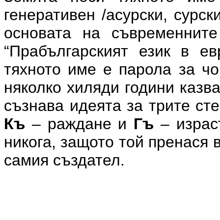
генеративен /асурски, сурск
основата на съвременните
“Прабългарският език в ев
тяхното име е парола за чо
няколко хиляди години казва
съзнава идеята за трите ст
Къ
– раждане и
Гъ
– израс
никога, защото той пренася 
самия създател.