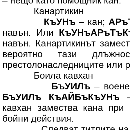
– нещо като помощник кан.
Канартикин
КъУНъ
– кан;
АРъ
навън. Или
КъУНъАРъТъК
навън. Канартикинът замест
вероятно тази длъжн
престолонаследниците или р
Боила кавхан
БъУИЛъ
– воене
БъУИЛъ КъАЙБъКъУНъ
–
кавхан замества кана при 
бойни действия.
Следват титлите на