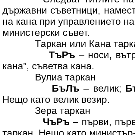
държавни съветници, намес
на кана при управлението н
министерски съвет.
Таркан или Кана тарка
ТъРъ
– носи, въ
кана”, съветва кана.
Вулиа таркан
БъЛъ
– велик;
Б
Нещо като велик везир.
Зера таркан
ЧъРъ
– първи, пър
таркан. Нещо като министър