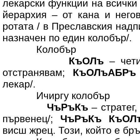
лекарски функции на всички
йерархия – от кана и него
ротата / в Преславския надп
назначен по един колобър/.
Колобър
КъОЛъ
– чети
отстранявам;
КъОЛъАБРъ
лекар/.
Ичиргу колобър
ЧъРъКъ
– стратег,
първенец/;
ЧъРъКъ КъОЛ
висш жрец. Този, който е бр