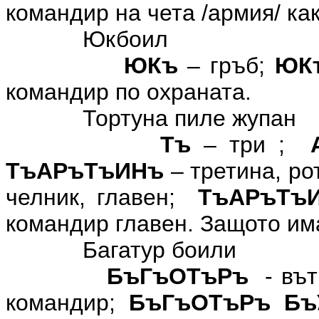
командир на чета /армия/ ка
Юкбоил
ЮКъ
– гръб;
ЮК
командир по охраната.
Тортуна пиле жупан
Тъ
– три ;
ТъАРъТъИНъ
– третина, рот
челник, главен;
ТъАРъТъ
командир главен. Защото има
Багатур боили
БъГъОТъРъ
- въ
командир;
БъГъОТъРъ
Бъ