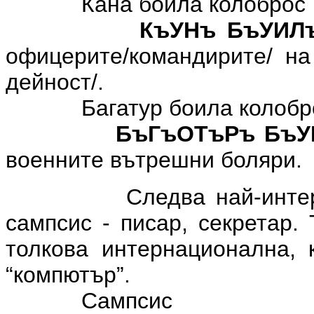
Кана боила колоброс
КъУНъ БъУИЛ
офицерите/командирите/ на 
дейност/.
Багатур боила колобр
БъГъОТъРъ БъУ
военните вътрешни боляри.
Следва най-интересна
сампсис - писар, секретар.
толкова интернационална, 
“компютър”.
Сампсис