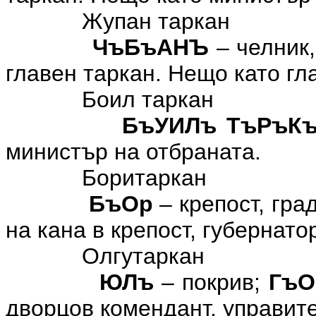
Жупан таркан
ЧъБъАНЪ
– челник,
главен таркан. Нещо като гл
Боил таркан
БъУИЛъ ТъРъК
министър на отбраната.
Боритаркан
БъОр
– крепост, гра
на кана в крепост, губернатор
Олгутаркан
ЮЛъ
– покрив;
ГъО
дворцов комендант, управит