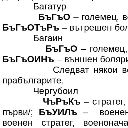
Багатур
БъГъО
– големец, 
БъГъОТъРъ
– вътрешен бол
Багаин
БъГъО
– големец
БъГъОИНъ
– външен боляр
Следват някои в
прабългарите.
Чергубоил
ЧъРъКъ
– стратег,
първи/;
БъУИЛъ
– военен
военен стратег, военона