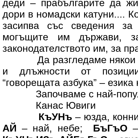
деди – прабългарите да жи
дори в номадски катуни.... 
засипва със сведения за 
могъщите им държави, з
законодателството им, за пра
Да разгледаме някои
и длъжности от позици
“говорещата азбука” – езика
Започваме с най-попул
Канас Ювиги
КъУНъ
– юзда, конн
АЙ
– най, небе
;
БъГъО
–