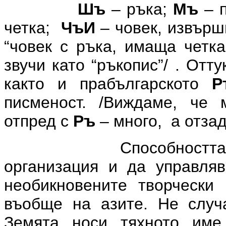
Шъ
– ръка;
Мъ
– 
четка;
ЧъИ
– човек, извър
“човек с ръка, имаща четка
звучи като “ръкопис”/ . Отт
както и прабългарското
Р
писменост. /Виждаме, че 
отпред с
Ръ
– много, а отза
Способностт
организация и да управляв
необикновените творчески
въобще на азите. Не случа
Земята носи тяхното име